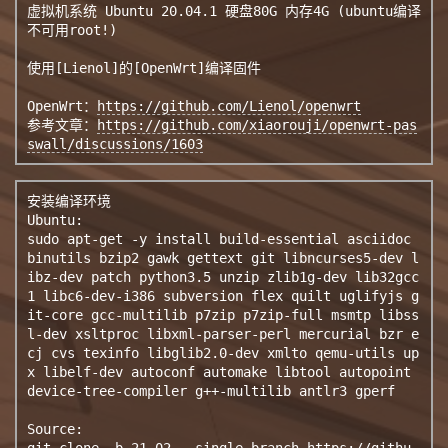
虚拟机系统 Ubuntu 20.04.1 硬盘80G 内存4G (ubuntu编译
不可用root!)

使用[Lienol]的[OpenWrt]编译固件

OpenWrt：
https://github.com/Lienol/openwrt
参考文章：
https://github.com/xiaorouji/openwrt-pas
swall/discussions/1603
安装编译环境

Ubuntu:

sudo apt-get -y install build-essential asciidoc 
binutils bzip2 gawk gettext git libncurses5-dev l
ibz-dev patch python3.5 unzip zlib1g-dev lib32gcc
1 libc6-dev-i386 subversion flex quilt uglifyjs g
it-core gcc-multilib p7zip p7zip-full msmtp libss
l-dev xsltproc libxml-parser-perl mercurial bzr e
cj cvs texinfo libglib2.0-dev xmlto qemu-utils up
x libelf-dev autoconf automake libtool autopoint 
device-tree-compiler g++-multilib antlr3 gperf

Source:

git clone -b 21.02 --single-branch https://githu