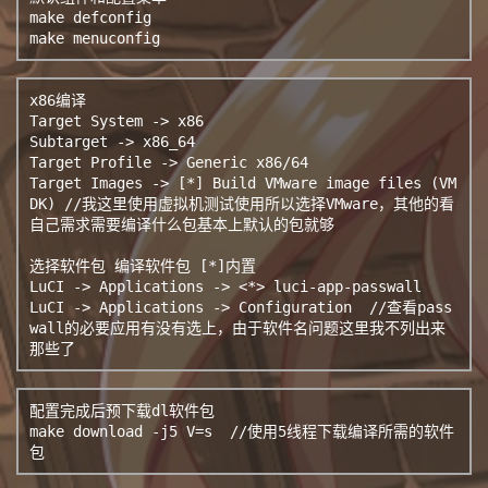
make defconfig

make menuconfig
x86编译

Target System -> x86

Subtarget -> x86_64

Target Profile -> Generic x86/64

Target Images -> [*] Build VMware image files (VM
DK) //我这里使用虚拟机测试使用所以选择VMware，其他的看
自己需求需要编译什么包基本上默认的包就够

选择软件包 
编译软件包 [*]内置

LuCI -> Applications -> <*> luci-app-passwall

LuCI -> Applications -> Configuration  //查看pass
wall的必要应用有没有选上，由于软件名问题这里我不列出来
那些了
配置完成后预下载dl软件包

make download -j5 V=s  //使用5线程下载编译所需的软件
包