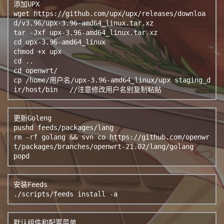
添加UPX

wget https://github.com/upx/upx/releases/downloa
d/v3.96/upx-3.96-amd64_linux.tar.xz

tar -Jxf upx-3.96-amd64_linux.tar.xz

cd upx-3.96-amd64_linux

chmod +x upx

cd ..

cd openwrt/

cp /home/用户名/upx-3.96-amd64_linux/upx staging_d
ir/host/bin   //注意修改用户名别复制粘贴
更新Goleng

pushd feeds/packages/lang

rm -rf golang && svn co https://github.com/openwr
t/packages/branches/openwrt-21.02/lang/golang

popd
安装Feeds

./scripts/feeds install -a
默认组件和配置菜单
