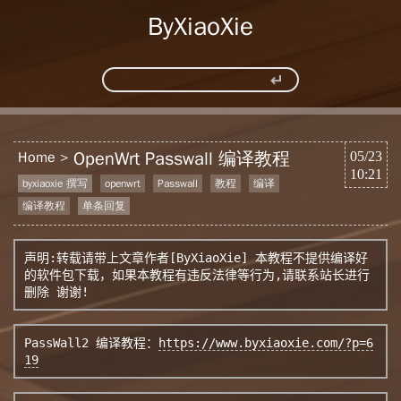
ByXiaoXie
OpenWrt Passwall 编译教程
Home
05/23
10:21
byxiaoxie 撰写
openwrt
Passwall
教程
编译
编译教程
单条回复
声明:转载请带上文章作者[ByXiaoXie] 本教程不提供编译好
的软件包下载，如果本教程有违反法律等行为,请联系站长进行
PassWall2 编译教程：
https://www.byxiaoxie.com/?p=6
19