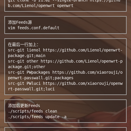
添加Feeds源

vim feeds.conf.default
在最后一行加上：

src-git lienol https://github.com/Lienol/openwrt-
package.git;main

src-git other https://github.com/Lienol/openwrt-p
ackage.git;other

src-git PWpackages https://github.com/xiaorouji/o
penwrt-passwall.git;packages

src-git PWluci https://github.com/xiaorouji/openw
rt-passwall.git;luci
添加后更新Feeds

./scripts/feeds clean

./scripts/feeds update -a