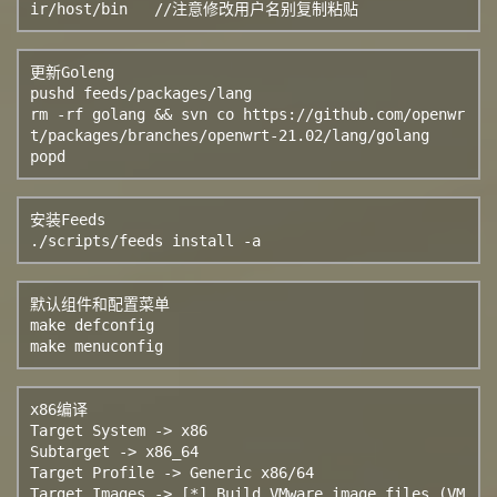
ir/host/bin   //注意修改用户名别复制粘贴
更新Goleng

pushd feeds/packages/lang

rm -rf golang && svn co https://github.com/openwr
t/packages/branches/openwrt-21.02/lang/golang

popd
安装Feeds

./scripts/feeds install -a
默认组件和配置菜单

make defconfig

make menuconfig
x86编译

Target System -> x86

Subtarget -> x86_64

Target Profile -> Generic x86/64

Target Images -> [*] Build VMware image files (VM