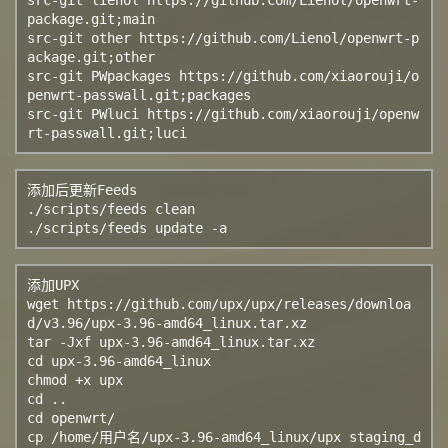
package.git;main

src-git other https://github.com/Lienol/openwrt-p
ackage.git;other

src-git PWpackages https://github.com/xiaorouji/o
penwrt-passwall.git;packages

src-git PWluci https://github.com/xiaorouji/openw
rt-passwall.git;luci
添加后更新Feeds

./scripts/feeds clean

./scripts/feeds update -a
添加UPX

wget https://github.com/upx/upx/releases/downloa
d/v3.96/upx-3.96-amd64_linux.tar.xz

tar -Jxf upx-3.96-amd64_linux.tar.xz

cd upx-3.96-amd64_linux

chmod +x upx

cd ..

cd openwrt/

cp /home/用户名/upx-3.96-amd64_linux/upx staging_d