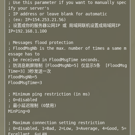
; Use this parameter if you want to manually spec
ify your server's

; IP address or leave blank for automatic

; (ex: IP=154.253.21.56)

; 设置成你的服务器公网IP 或 局域网联机设置成局域网IP

IP=192.168.1.100

; Messages flood protection

; FloodMsgNb is the max. number of times a same m
essage has to

; be received in FloodMsgTime seconds.

; 防消息刷屏限制 [FloodMsgNb=5] 仅显示5条  [FloodMsg
Time=3] 3秒发送一次

FloodMsgNb=5

FloodMsgTime=3

; Minimum ping restriction (in ms)

; 0=disabled

; 最小延迟限制 (0禁用)

MinPing=0

; Maximum connection setting restriction

; 0=disabled, 1=Bad, 2=Low, 3=Average, 4=Good, 5=
Excellant, 6=LAN
