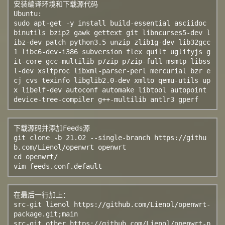
安装编译环境和下载源代码

Ubuntu:

sudo apt-get -y install build-essential asciidoc 
binutils bzip2 gawk gettext git libncurses5-dev l
ibz-dev patch python3.5 unzip zlib1g-dev lib32gcc
1 libc6-dev-i386 subversion flex quilt uglifyjs g
it-core gcc-multilib p7zip p7zip-full msmtp libss
l-dev xsltproc libxml-parser-perl mercurial bzr e
cj cvs texinfo libglib2.0-dev xmlto qemu-utils up
x libelf-dev autoconf automake libtool autopoint 
device-tree-compiler g++-multilib antlr3 gperf
下载源码并添加Feeds源

git clone -b 21.02 --single-branch https://githu
b.com/Lienol/openwrt openwrt

cd openwrt/

vim feeds.conf.default
在最后一行加上： 

src-git lienol https://github.com/Lienol/openwrt-
package.git;main

src-git other https://github.com/Lienol/openwrt-p