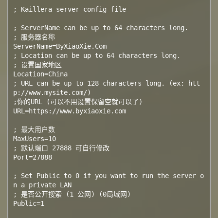
; Kaillera server config file

; ServerName can be up to 64 characters long.

; 服务器名称

ServerName=ByXiaoXie.Com

; Location can be up to 64 characters long.

; 设置国家地区

Location=China

; URL can be up to 128 characters long. (ex: htt
p://www.mysite.com/)

;你的URL (可以不用设置保留空就可以了)

URL=https://www.byxiaoxie.com

; 最大用户数

MaxUsers=10

; 默认端口 27888 可自行修改

Port=27888

; Set Public to 0 if you want to run the server o
n a private LAN

; 是否公开搜索 (1 公网) (0局域网)

Public=1
