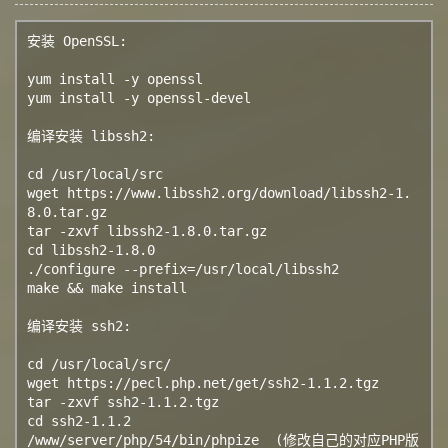
安装 OpenSSL:

yum install -y openssl

yum install -y openssl-devel

编译安装 libssh2:

cd /usr/local/src

wget https://www.libssh2.org/download/libssh2-1.
8.0.tar.gz

tar -zxvf libssh2-1.8.0.tar.gz

cd libssh2-1.8.0

./configure --prefix=/usr/local/libssh2

make && make install

编译安装 ssh2:

cd /usr/local/src/

wget https://pecl.php.net/get/ssh2-1.1.2.tgz

tar -zxvf ssh2-1.1.2.tgz

cd ssh2-1.1.2

/www/server/php/54/bin/phpize  (修改自己的对应PHP版