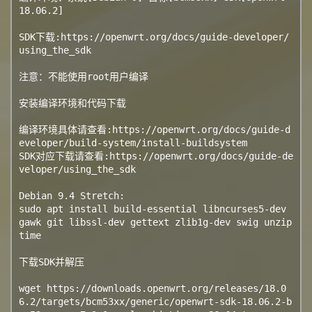
18.06.2]

SDK下载:https://openwrt.org/docs/guide-developer/
using_the_sdk

注意：不能使用root用户编译

安装编译环境和代码下载

编译环境具体请查看:https://openwrt.org/docs/guide-d
eveloper/build-system/install-buildsystem

SDK对应下载请查看:https://openwrt.org/docs/guide-de
veloper/using_the_sdk

Debian 9.4 Stretch:

sudo apt install build-essential libncurses5-dev 
gawk git libssl-dev gettext zlib1g-dev swig unzip 
time

下载SDK并解压

wget https://downloads.openwrt.org/releases/18.0
6.2/targets/bcm53xx/generic/openwrt-sdk-18.06.2-b