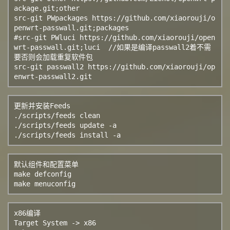
ackage.git;other

src-git PWpackages https://github.com/xiaorouji/o
penwrt-passwall.git;packages

#src-git PWluci https://github.com/xiaorouji/open
wrt-passwall.git;luci  //如果是编译passwall2着不需
要否则会加载重复软件包

src-git passwall2 https://github.com/xiaorouji/op
enwrt-passwall2.git
更新并安装Feeds

./scripts/feeds clean

./scripts/feeds update -a

./scripts/feeds install -a
默认组件和配置菜单

make defconfig

make menuconfig
x86编译

Target System -> x86
