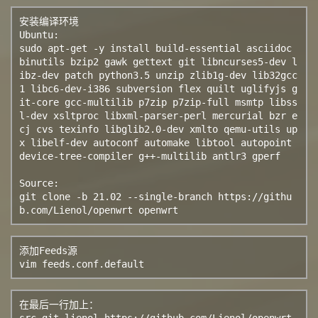
安装编译环境

Ubuntu:

sudo apt-get -y install build-essential asciidoc 
binutils bzip2 gawk gettext git libncurses5-dev l
ibz-dev patch python3.5 unzip zlib1g-dev lib32gcc
1 libc6-dev-i386 subversion flex quilt uglifyjs g
it-core gcc-multilib p7zip p7zip-full msmtp libss
l-dev xsltproc libxml-parser-perl mercurial bzr e
cj cvs texinfo libglib2.0-dev xmlto qemu-utils up
x libelf-dev autoconf automake libtool autopoint 
device-tree-compiler g++-multilib antlr3 gperf

Source:

git clone -b 21.02 --single-branch https://githu
添加Feeds源

vim feeds.conf.default
在最后一行加上：

src-git lienol https://github.com/Lienol/openwrt-