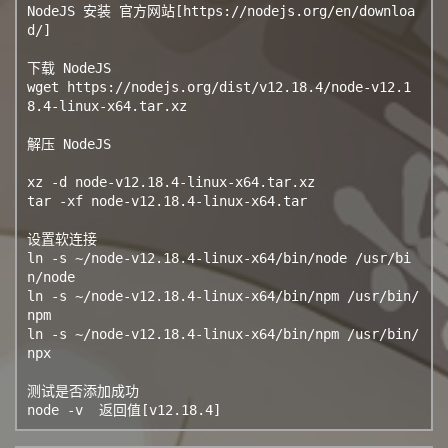
NodeJS 安装 官方网站[https://nodejs.org/en/downloa
d/]

下载 NodeJS

wget https://nodejs.org/dist/v12.18.4/node-v12.1
8.4-linux-x64.tar.xz

解压 NodeJS

xz -d node-v12.18.4-linux-x64.tar.xz

tar -xf node-v12.18.4-linux-x64.tar

设置软连接

ln -s ~/node-v12.18.4-linux-x64/bin/node /usr/bi
n/node

ln -s ~/node-v12.18.4-linux-x64/bin/npm /usr/bin/
npm

ln -s ~/node-v12.18.4-linux-x64/bin/npm /usr/bin/
npx

测试是否添加成功

node -v  返回值[v12.18.4]