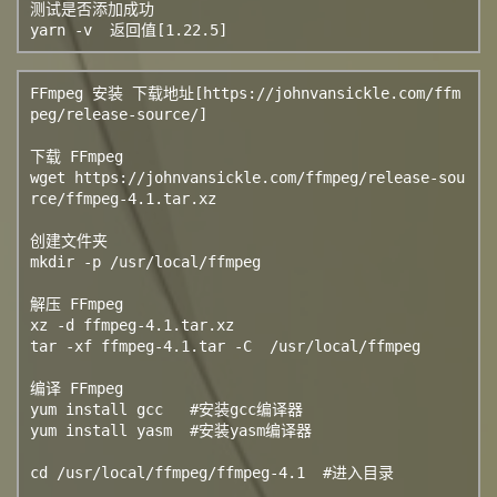
测试是否添加成功

yarn -v  返回值[1.22.5]
FFmpeg 安装 下载地址[https://johnvansickle.com/ffm
peg/release-source/]

下载 FFmpeg

wget https://johnvansickle.com/ffmpeg/release-sou
rce/ffmpeg-4.1.tar.xz

创建文件夹

mkdir -p /usr/local/ffmpeg

解压 FFmpeg

xz -d ffmpeg-4.1.tar.xz

tar -xf ffmpeg-4.1.tar -C  /usr/local/ffmpeg

编译 FFmpeg

yum install gcc   #安装gcc编译器

yum install yasm  #安装yasm编译器

cd /usr/local/ffmpeg/ffmpeg-4.1  #进入目录
