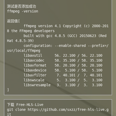
测试是否添加成功

ffmpeg -version 

返回值[

	ffmpeg version 4.1 Copyright (c) 2000-201
8 the FFmpeg developers

	built with gcc 4.8.5 (GCC) 20150623 (Red 
Hat 4.8.5-39)

	configuration: --enable-shared --prefix=/
usr/local/ffmpeg

	libavutil      56. 22.100 / 56. 22.100

	libavcodec     58. 35.100 / 58. 35.100

	libavformat    58. 20.100 / 58. 20.100

	libavdevice    58.  5.100 / 58.  5.100

	libavfilter     7. 40.101 /  7. 40.101

	libswscale      5.  3.100 /  5.  3.100

	libswresample   3.  3.100 /  3.  3.100

]
下载 Free-HLS-Live

git clone https://github.com/sxzz/free-hls-live.g
it
