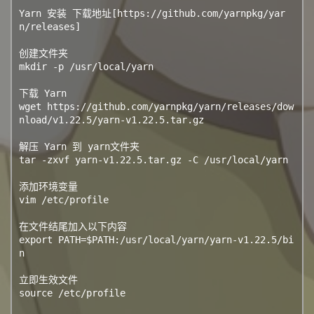
Yarn 安装 下载地址[https://github.com/yarnpkg/yar
n/releases]

创建文件夹

mkdir -p /usr/local/yarn

下载 Yarn

wget https://github.com/yarnpkg/yarn/releases/dow
nload/v1.22.5/yarn-v1.22.5.tar.gz

解压 Yarn 到 yarn文件夹

tar -zxvf yarn-v1.22.5.tar.gz -C /usr/local/yarn

添加环境变量

vim /etc/profile

在文件结尾加入以下内容

export PATH=$PATH:/usr/local/yarn/yarn-v1.22.5/bi
n

立即生效文件

source /etc/profile
