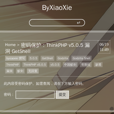
ByXiaoXie
密码保护：ThinkPHP v5.0.5 漏
Home
06/19
11:49
洞 GetShell
byxiaoxie 撰写
5.0.5
GetShell
Godzilla
Godzilla Shell
ThinkPHP
ThinkPHP v5.0.5
v5.0.5
中国蚁剑
哥斯拉
渗透
漏洞
蚁剑
无回复
此内容受密码保护。如需查阅，请在下方输入密码。
密码：