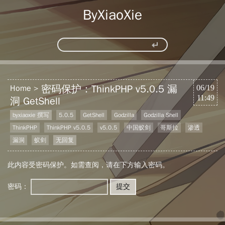
ByXiaoXie
密码保护：ThinkPHP v5.0.5 漏
Home
06/19
11:49
洞 GetShell
byxiaoxie 撰写
5.0.5
GetShell
Godzilla
Godzilla Shell
ThinkPHP
ThinkPHP v5.0.5
v5.0.5
中国蚁剑
哥斯拉
渗透
漏洞
蚁剑
无回复
此内容受密码保护。如需查阅，请在下方输入密码。
密码：