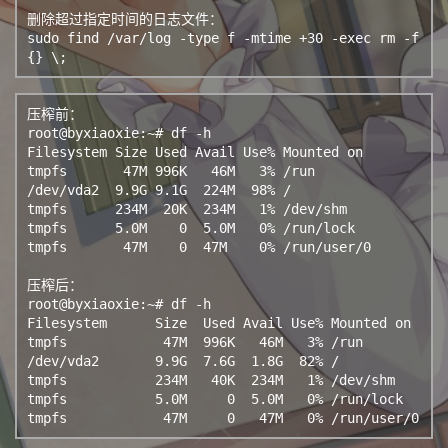
删除超过指定时间的日志文件：

sudo find /var/log -type f -mtime +30 -exec rm -f 
压榨前：

root@byxiaoxie:~# df -h

Filesystem Size Used Avail Use% Mounted on

tmpfs       47M 996K   46M   3% /run

/dev/vda2  9.9G 9.1G  224M  98% /

tmpfs      234M  20K  234M   1% /dev/shm

tmpfs      5.0M    0  5.0M   0% /run/lock

tmpfs       47M    0  47M    0% /run/user/0

压榨后：

root@byxiaoxie:~# df -h

Filesystem      Size  Used Avail Use% Mounted on

tmpfs            47M  996K   46M   3% /run

/dev/vda2       9.9G  7.6G  1.8G  82% /

tmpfs           234M   40K  234M   1% /dev/shm

tmpfs           5.0M     0  5.0M   0% /run/lock
