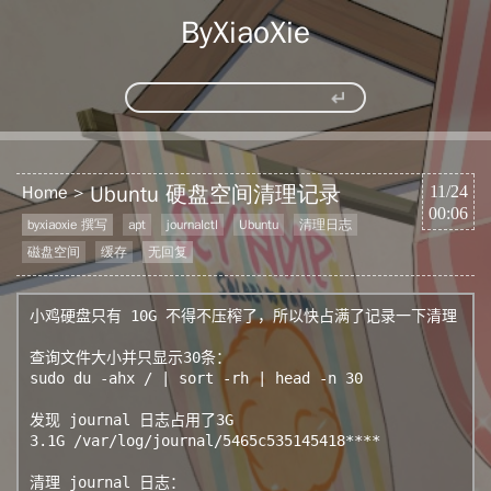
ByXiaoXie
Ubuntu 硬盘空间清理记录
Home
11/24
00:06
byxiaoxie 撰写
apt
journalctl
Ubuntu
清理日志
磁盘空间
缓存
无回复
小鸡硬盘只有 10G 不得不压榨了，所以快占满了记录一下清理

查询文件大小并只显示30条：

sudo du -ahx / | sort -rh | head -n 30

发现 journal 日志占用了3G

3.1G /var/log/journal/5465c535145418****

清理 journal 日志：
